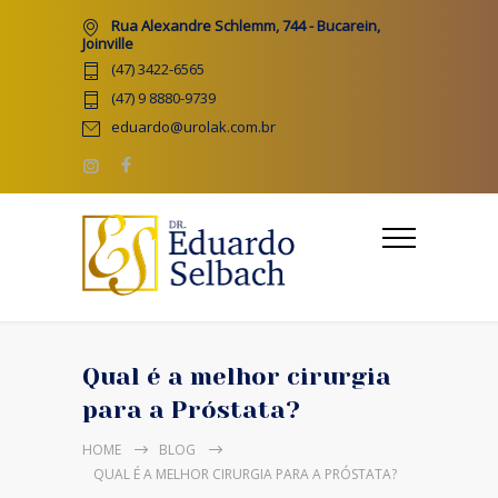
Rua Alexandre Schlemm, 744 - Bucarein,
Joinville
(47) 3422-6565
(47) 9 8880-9739
eduardo@urolak.com.br
Qual é a melhor cirurgia
para a Próstata?
HOME
BLOG
QUAL É A MELHOR CIRURGIA PARA A PRÓSTATA?