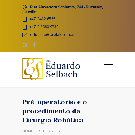
Rua Alexandre Schlemm, 744 - Bucarein,
Joinville
(47) 3422-6565
(47) 9 8880-9739
eduardo@urolak.com.br
Pré-operatório e o
procedimento da
Cirurgia Robótica
HOME
BLOG